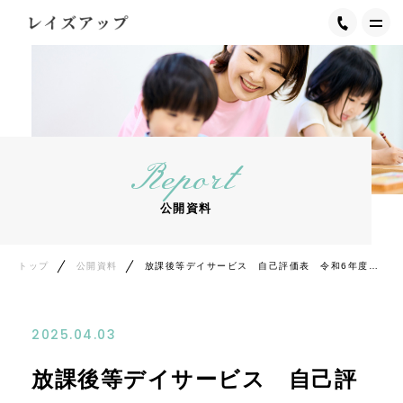
トップ
レイズアップについて
Report
施設設備・環境
公開資料
事業内容
事業内容をもっと詳しく
トップ
公開資料
放課後等デイサービス 自己評価表 令和6年度実施分
就労選択支援について
2025.04.03
皆様からの声
放課後等デイサービス 自己評
ご利用の流れ